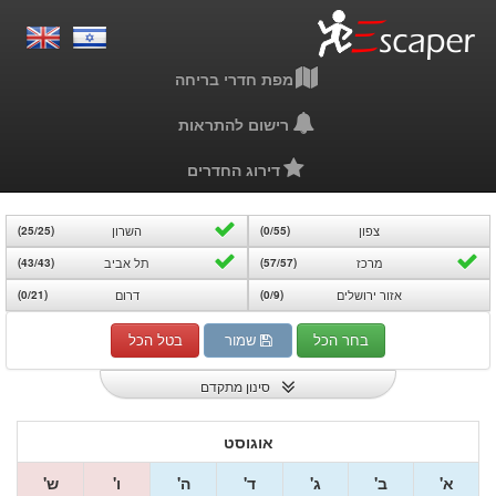
מפת חדרי בריחה
רישום להתראות
דירוג החדרים
צפון
השרון
(25/25)
(0/55)
מרכז
תל אביב
(43/43)
(57/57)
אזור ירושלים
דרום
(0/21)
(0/9)
בחר הכל
שמור
בטל הכל
סינון מתקדם
אוגוסט
א'
ב'
ג'
ד'
ה'
ו'
ש'