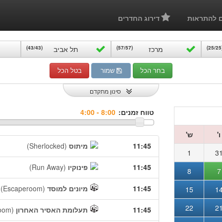
ם להתראות
דירוג החדרים
(25
מרכז
(57/57)
תל אביב
(43/43)
בחר הכל
שמור
בטל הכל
סינון מתקדם
טווח זמנים:
ו'
ש'
11:45
מיתוס
(Sherlocked)
1
3
11:45
פינוקיו
(Run Away)
8
7
11:45
מיונים למוסד
(Escaperoom)
15
1
22
2
11:45
תעלומת האסיר האחרון
oom)