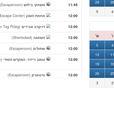
29
2
11:45
משחקי בילוש
(Escaperoom)
5
4
12:00
אחוזת השכן
(Escape Center)
12:00
דו-קרב אבירים
er Tag Poleg)
ו'
ש'
12:00
השאגה
(Sherlocked)
5
4
12:00
שתולים
(Escaperoom)
12
1
12:00
טומב ריידר: המקדש הסודי‎
m)
19
1
26
2
12:00
טיטאניק
(Escaperoom)
3
2
12:00
בעורף האויב
(Escaperoom)
12:00
ספיי קידס: תוכנית הגרעין
om)
12:10
המסור
(Escaperoom)