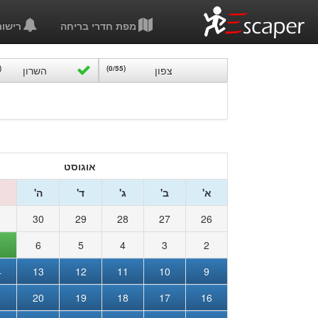
מפת חדרי בריחה
רישו
צפון
(0/55)
השרון
/25)
אוגוסט
א'
ב'
ג'
ד'
ה'
1
30
29
28
27
26
6
5
4
3
2
4
13
12
11
10
9
1
20
19
18
17
16